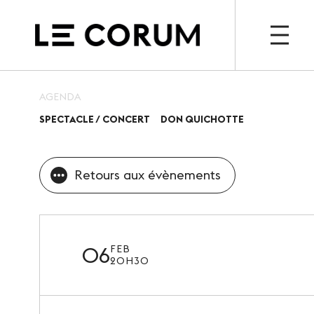
OP
AGENDA
SPECTACLE / CONCERT
DON QUICHOTTE
ESPACE PRO
ESPACE
Le Corum
Agen
Retours aux évènements
Nos espaces
Billet
Vos évènements, nos
Actua
références
06
FEB
20H30
Nos services
Nos offres spéciales