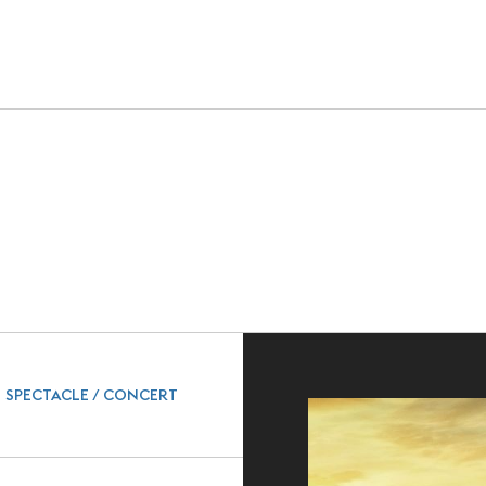
EN
 GRAND PUBLIC
INFOS PRATIQUES
da
Accès
terie
Accessibilité PMR
lités
Restauration et 
Sécurité et proto
SPECTACLE / CONCERT
sanitaire
Objets perdus et 