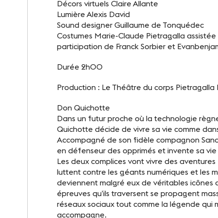
Décors virtuels Claire Allante
Lumière Alexis David
Sound designer Guillaume de Tonquédec
Costumes Marie-Claude Pietragalla assistée 
participation de Franck Sorbier et Evanbenja
Durée 2h00
Production : Le Théâtre du corps Pietragalla
Don Quichotte
Dans un futur proche où la technologie règn
Quichotte décide de vivre sa vie comme dans l
Accompagné de son fidèle compagnon Sancho
en défenseur des opprimés et invente sa vie 
Les deux complices vont vivre des aventures f
luttent contre les géants numériques et les 
deviennent malgré eux de véritables icônes de
épreuves qu’ils traversent se propagent mass
réseaux sociaux tout comme la légende qui 
accompagne.