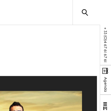
+ 33 (0)4 67 61 67 61
FOLLOW-US
Facebook
LinkedIn
hébergement
Agenda
cole
trouvés