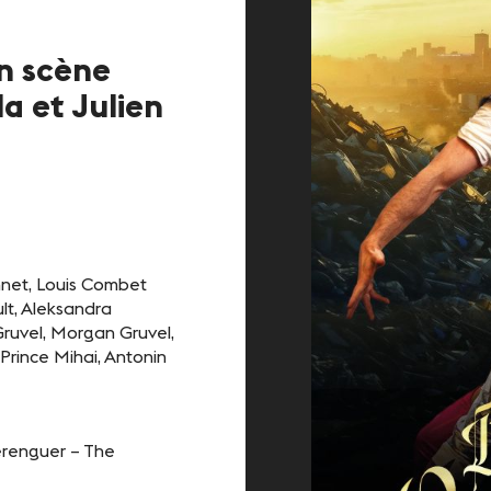
Contact
n scène
a et Julien
nnet, Louis Combet
lt, Aleksandra
 Gruvel, Morgan Gruvel,
 Prince Mihai, Antonin
erenguer – The