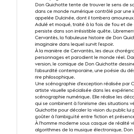
Don Quichotte tente de trouver le sens de s
dans ce monde numérique contrôlé par une inte
appelée Dulcinée, dont il tombera amoureux
Adulé et moqué, traité à la fois de fou et d
persiste dans son irrésistible quête. Libreme
Cervantès, la fabuleuse histoire de Don Quic
imaginaire dans lequel survit l’espoir.
À la manière de Cervantès, les deux chorégr
personnages et parodient le monde réel. Da
version, le comique de Don Quichotte dessi
l’absurdité contemporaine, une poésie du dé
rire philosophique.
Une scénographie d’exception réalisée par Cl
artiste visuelle spécialisée dans les expérien
scénographie numérique. Elle réalise les décor
qui se combinent à l’onirisme des situations 
Quichotte pour décaler la vision du public lui
goûter à l’ambiguïté entre fiction et présenc
À l’homme moderne sous casque de réalité vir
algorithmes de la musique électronique, Don