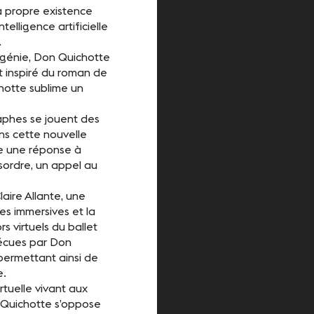
a propre existence
lligence artificielle
.
e génie, Don Quichotte
nt inspiré du roman de
hotte sublime un
aphes se jouent des
ns cette nouvelle
ne une réponse à
sordre, un appel au
aire Allante, une
ces immersives et la
s virtuels du ballet
vécues par Don
 permettant ainsi de
e.
tuelle vivant aux
 Quichotte s’oppose