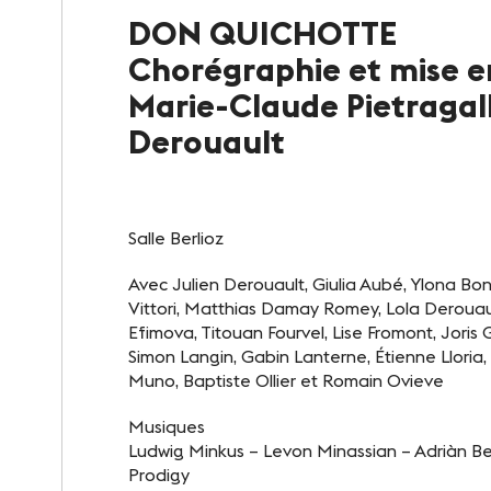
DON QUICHOTTE
Notre destination
Chorégraphie et mise e
Le Club
Marie-Claude Pietragall
Derouault
Notre savoir-faire
Un site éco-responsable
Salle Berlioz
Photothèque
Avec Julien Derouault, Giulia Aubé, Ylona Bo
Vittori, Matthias Damay Romey, Lola Derouau
Efimova, Titouan Fourvel, Lise Fromont, Joris
Simon Langin, Gabin Lanterne, Étienne Lloria,
Muno, Baptiste Ollier et Romain Ovieve
Musiques
Ludwig Minkus – Levon Minassian – Adriàn B
Prodigy