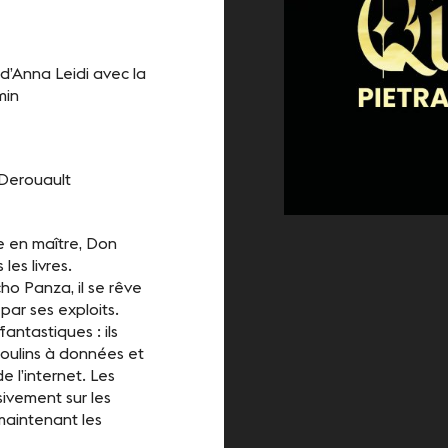
d’Anna Leidi avec la
min
 Derouault
e en maître, Don
es livres.
 Panza, il se rêve
par ses exploits.
antastiques : ils
moulins à données et
 l’internet. Les
ivement sur les
maintenant les