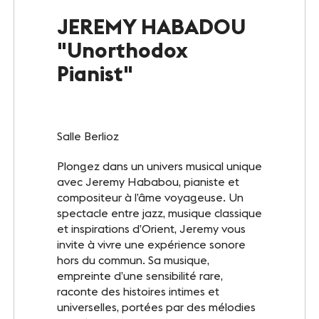
Le Club
JEREMY HABADOU
"Unorthodox
Notre savoir-faire
Pianist"
Un site éco-responsable
Photothèque
Salle Berlioz
Plongez dans un univers musical unique
ESPACE GRAND PUBLIC
avec Jeremy Hababou, pianiste et
Agenda
compositeur à l’âme voyageuse. Un
spectacle entre jazz, musique classique
et inspirations d’Orient, Jeremy vous
Billetterie
invite à vivre une expérience sonore
hors du commun. Sa musique,
Actualités
empreinte d’une sensibilité rare,
raconte des histoires intimes et
universelles, portées par des mélodies