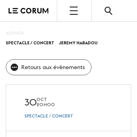
OPEN
AGENDA
SPECTACLE / CONCERT
JEREMY HABADOU
ESPACE PRO
Le Corum
Retours aux évènements
Nos espaces
Vos évènements, nos références
Nos services
30
OCT
20H00
Nos offres spéciales
SPECTACLE / CONCERT
Notre destination