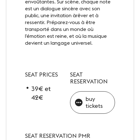
envoûtantes. Sur scène, chaque note
INFOS PRATIQUES
est un dialogue sincère avec son
Accès
public, une invitation àrêver et à
ressentir. Préparez-vous à être
Accessibilité PMR
transporté dans un monde où
l’émotion est reine, et où la musique
Restauration et hébergement
devient un langage universel.
Sécurité et protocole sanitaire
Objets perdus et trouvés
SEAT PRICES
SEAT
RESERVATION
Contact
39€ et
42€
buy
tickets
FOLLOW-US
Facebook
LinkedIn
SEAT RESERVATION PMR