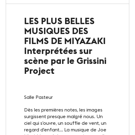
Le Club
LES PLUS BELLES
Notre savoir-faire
MUSIQUES DES
Un site éco-responsable
FILMS DE MIYAZAKI
Interprétées sur
Photothèque
scène par le Grissini
Project
ESPACE GRAND PUBLIC
Agenda
Salle Pasteur
Billetterie
Dès les premières notes, les images
Actualités
surgissent presque malgré nous. Un
ciel qui s’ouvre, un souffle de vent, un
regard d’enfant… La musique de Joe