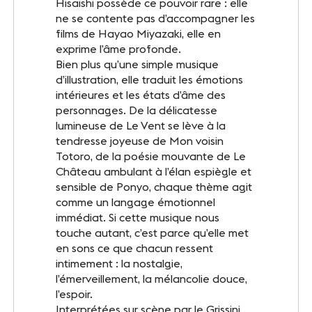
Hisaishi possède ce pouvoir rare : elle
INFOS PRATIQUES
ne se contente pas d’accompagner les
Accès
films de Hayao Miyazaki, elle en
exprime l’âme profonde.
Accessibilité PMR
Bien plus qu’une simple musique
d’illustration, elle traduit les émotions
Restauration et hébergement
intérieures et les états d’âme des
personnages. De la délicatesse
lumineuse de Le Vent se lève à la
Sécurité et protocole sanitaire
tendresse joyeuse de Mon voisin
Totoro, de la poésie mouvante de Le
Objets perdus et trouvés
Château ambulant à l’élan espiègle et
sensible de Ponyo, chaque thème agit
Contact
comme un langage émotionnel
immédiat. Si cette musique nous
touche autant, c’est parce qu’elle met
en sons ce que chacun ressent
FOLLOW-US
intimement : la nostalgie,
l’émerveillement, la mélancolie douce,
Facebook
LinkedIn
l’espoir.
Interprétées sur scène par le Grissini