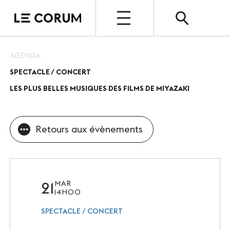
OPEN
AGENDA
SPECTACLE / CONCERT
ESPACE PRO
LES PLUS BELLES MUSIQUES DES FILMS DE MIYAZAKI
Le Corum
Nos espaces
Retours aux évènements
Vos évènements, nos références
Nos services
21
MAR
Nos offres spéciales
14H00
SPECTACLE / CONCERT
Notre destination