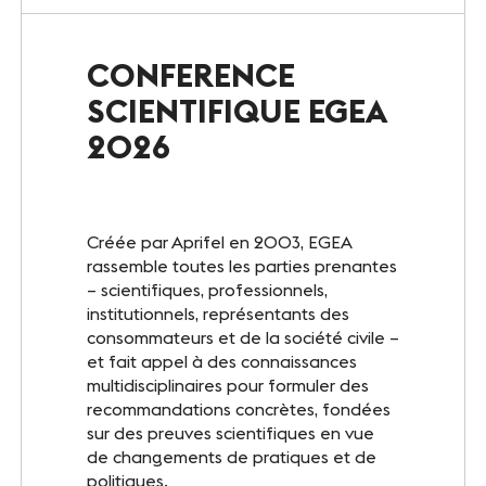
Le Club
CONFERENCE
Notre savoir-faire
SCIENTIFIQUE EGEA
Un site éco-responsable
2026
Photothèque
Créée par Aprifel en 2003, EGEA
rassemble toutes les parties prenantes
ESPACE GRAND PUBLIC
– scientifiques, professionnels,
Agenda
institutionnels, représentants des
consommateurs et de la société civile –
Billetterie
et fait appel à des connaissances
multidisciplinaires pour formuler des
Actualités
recommandations concrètes, fondées
sur des preuves scientifiques en vue
de changements de pratiques et de
politiques.