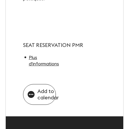
INFOS PRATIQUES
Accès
Accessibilité PMR
Restauration et hébergement
SEAT RESERVATION PMR
Sécurité et protocole sanitaire
Plus
d'informations
Objets perdus et trouvés
Contact
Add to
calendar
FOLLOW-US
Facebook
LinkedIn