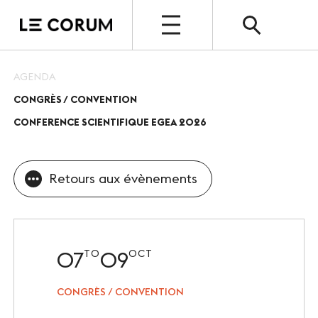
OPEN
AGENDA
CONGRÈS / CONVENTION
ESPACE PRO
CONFERENCE SCIENTIFIQUE EGEA 2026
Le Corum
Nos espaces
Retours aux évènements
Vos évènements, nos références
Nos services
07
09
TO
OCT
Nos offres spéciales
CONGRÈS / CONVENTION
Notre destination