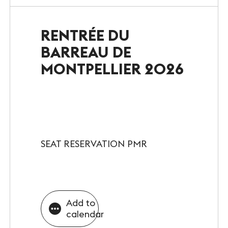
Le Club
RENTRÉE DU
Notre savoir-faire
BARREAU DE
Un site éco-responsable
MONTPELLIER 2026
Photothèque
ESPACE GRAND PUBLIC
Agenda
SEAT RESERVATION PMR
Billetterie
Actualités
Add to
calendar