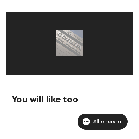
INFOS PRATIQUES
Accès
Accessibilité PMR
Restauration et hébergement
Sécurité et protocole sanitaire
Objets perdus et trouvés
Contact
You will like too
FOLLOW-US
All agenda
Facebook
LinkedIn