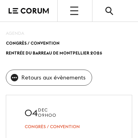
OPEN
AGENDA
CONGRÈS / CONVENTION
ESPACE PRO
RENTRÉE DU BARREAU DE MONTPELLIER 2026
Le Corum
Nos espaces
Retours aux évènements
Vos évènements, nos références
Nos services
04
DEC
Nos offres spéciales
09H00
CONGRÈS / CONVENTION
Notre destination