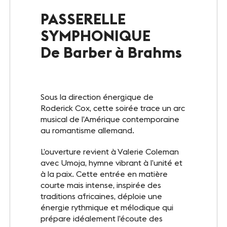
Le Club
PASSERELLE
SYMPHONIQUE
Notre savoir-faire
De Barber à Brahms
Un site éco-responsable
Photothèque
Sous la direction énergique de
Roderick Cox, cette soirée trace un arc
musical de l’Amérique contemporaine
ESPACE GRAND PUBLIC
au romantisme allemand.
Agenda
L’ouverture revient à Valerie Coleman
avec Umoja, hymne vibrant à l’unité et
Billetterie
à la paix. Cette entrée en matière
courte mais intense, inspirée des
Actualités
traditions africaines, déploie une
énergie rythmique et mélodique qui
prépare idéalement l’écoute des