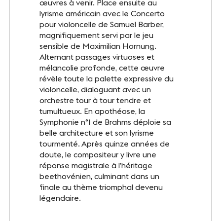
œuvres à venir. Place ensuite au
INFOS PRATIQUES
lyrisme américain avec le Concerto
Accès
pour violoncelle de Samuel Barber,
magnifiquement servi par le jeu
Accessibilité PMR
sensible de Maximilian Hornung.
Alternant passages virtuoses et
Restauration et hébergement
mélancolie profonde, cette œuvre
révèle toute la palette expressive du
violoncelle, dialoguant avec un
Sécurité et protocole sanitaire
orchestre tour à tour tendre et
tumultueux. En apothéose, la
Objets perdus et trouvés
Symphonie n°1 de Brahms déploie sa
belle architecture et son lyrisme
Contact
tourmenté. Après quinze années de
doute, le compositeur y livre une
réponse magistrale à l’héritage
beethovénien, culminant dans un
FOLLOW-US
finale au thème triomphal devenu
légendaire.
Facebook
LinkedIn