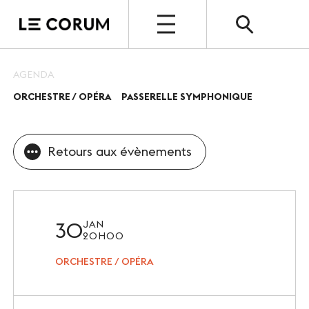
OPEN
AGENDA
ORCHESTRE / OPÉRA
PASSERELLE SYMPHONIQUE
ESPACE PRO
Le Corum
Retours aux évènements
Nos espaces
Vos évènements, nos références
Nos services
30
JAN
20H00
Nos offres spéciales
ORCHESTRE / OPÉRA
Notre destination