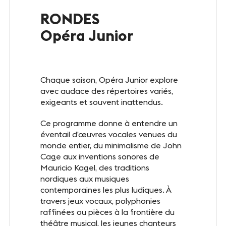
Le Club
RONDES
Opéra Junior
Notre savoir-faire
Un site éco-responsable
Chaque saison, Opéra Junior explore
Photothèque
avec audace des répertoires variés,
exigeants et souvent inattendus.
Ce programme donne à entendre un
ESPACE GRAND PUBLIC
éventail d’œuvres vocales venues du
Agenda
monde entier, du minimalisme de John
Cage aux inventions sonores de
Billetterie
Mauricio Kagel, des traditions
nordiques aux musiques
Actualités
contemporaines les plus ludiques. À
travers jeux vocaux, polyphonies
raffinées ou pièces à la frontière du
théâtre musical, les jeunes chanteurs