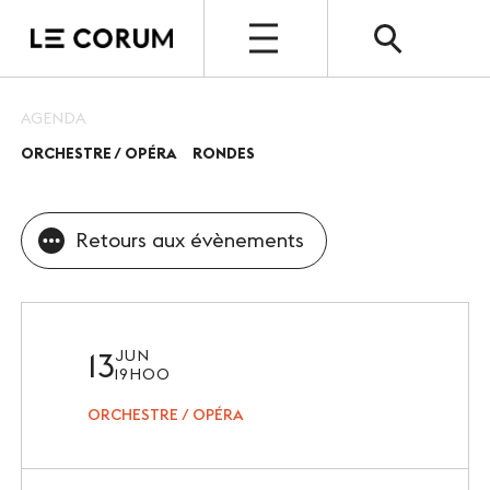
OPEN
AGENDA
ORCHESTRE / OPÉRA
RONDES
ESPACE PRO
Le Corum
Retours aux évènements
Nos espaces
Vos évènements, nos références
Nos services
13
JUN
19H00
Nos offres spéciales
ORCHESTRE / OPÉRA
Notre destination