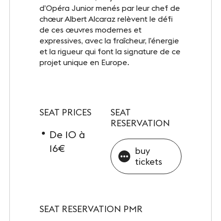
INFOS PRATIQUES
d’Opéra Junior menés par leur chef de
chœur Albert Alcaraz relèvent le défi
Accès
de ces œuvres modernes et
expressives, avec la fraîcheur, l’énergie
Accessibilité PMR
et la rigueur qui font la signature de ce
projet unique en Europe.
Restauration et hébergement
Sécurité et protocole sanitaire
SEAT PRICES
SEAT
Objets perdus et trouvés
RESERVATION
De 10 à
Contact
16€
buy
tickets
FOLLOW-US
Facebook
LinkedIn
SEAT RESERVATION PMR