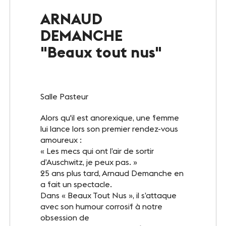
Le Club
ARNAUD
DEMANCHE
Notre savoir-faire
"Beaux tout nus"
Un site éco-responsable
Photothèque
Salle Pasteur
Alors qu'il est anorexique, une femme
ESPACE GRAND PUBLIC
lui lance lors son premier rendez-vous
Agenda
amoureux :
« Les mecs qui ont l’air de sortir
d’Auschwitz, je peux pas. »
Billetterie
25 ans plus tard, Arnaud Demanche en
a fait un spectacle.
Actualités
Dans « Beaux Tout Nus », il s’attaque
avec son humour corrosif à notre
obsession de