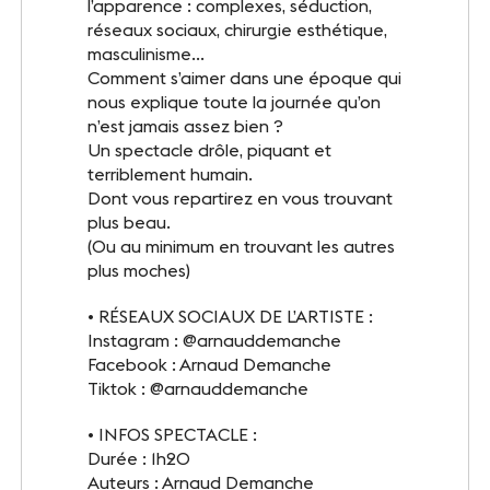
l’apparence : complexes, séduction,
INFOS PRATIQUES
réseaux sociaux, chirurgie esthétique,
Accès
masculinisme...
Comment s’aimer dans une époque qui
Accessibilité PMR
nous explique toute la journée qu’on
n’est jamais assez bien ?
Restauration et hébergement
Un spectacle drôle, piquant et
terriblement humain.
Dont vous repartirez en vous trouvant
Sécurité et protocole sanitaire
plus beau.
(Ou au minimum en trouvant les autres
Objets perdus et trouvés
plus moches)
Contact
• RÉSEAUX SOCIAUX DE L’ARTISTE :
Instagram : @arnauddemanche
Facebook : Arnaud Demanche
Tiktok : @arnauddemanche
FOLLOW-US
• INFOS SPECTACLE :
Facebook
LinkedIn
Durée : 1h20
Auteurs : Arnaud Demanche