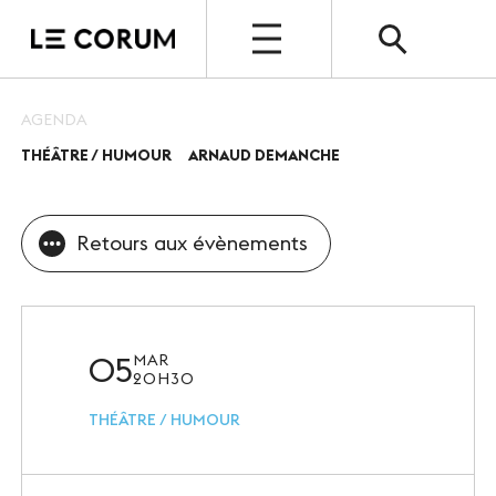
OPEN
AGENDA
THÉÂTRE / HUMOUR
ARNAUD DEMANCHE
ESPACE PRO
Le Corum
Retours aux évènements
Nos espaces
Vos évènements, nos références
Nos services
05
MAR
20H30
Nos offres spéciales
THÉÂTRE / HUMOUR
Notre destination