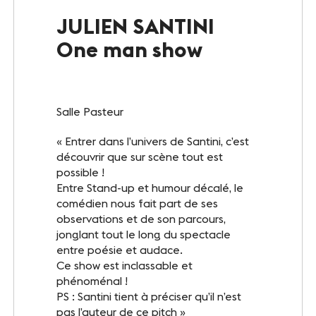
Le Club
JULIEN SANTINI
One man show
Notre savoir-faire
Un site éco-responsable
Salle Pasteur
Photothèque
« Entrer dans l’univers de Santini, c’est
découvrir que sur scène tout est
possible !
ESPACE GRAND PUBLIC
Entre Stand-up et humour décalé, le
Agenda
comédien nous fait part de ses
observations et de son parcours,
Billetterie
jonglant tout le long du spectacle
entre poésie et audace.
Actualités
Ce show est inclassable et
phénoménal !
PS : Santini tient à préciser qu’il n’est
pas l’auteur de ce pitch »