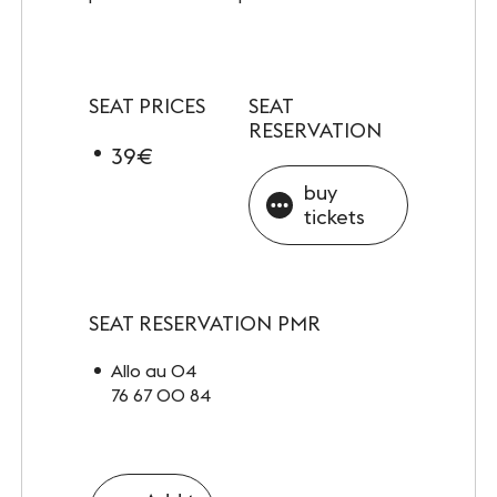
INFOS PRATIQUES
Accès
Accessibilité PMR
SEAT PRICES
SEAT
RESERVATION
Restauration et hébergement
39€
buy
Sécurité et protocole sanitaire
tickets
Objets perdus et trouvés
Contact
SEAT RESERVATION PMR
Allo au 04
76 67 00 84
FOLLOW-US
Facebook
LinkedIn