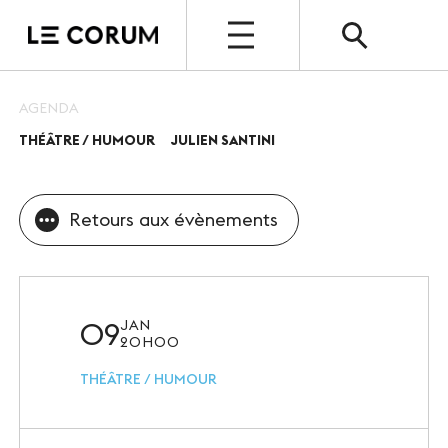
OPEN
AGENDA
THÉÂTRE / HUMOUR
JULIEN SANTINI
ESPACE PRO
Le Corum
Retours aux évènements
Nos espaces
Vos évènements, nos références
Nos services
09
JAN
20H00
Nos offres spéciales
THÉÂTRE / HUMOUR
Notre destination