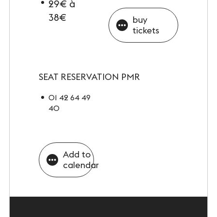
29€ à
38€
buy
tickets
SEAT RESERVATION PMR
01 42 64 49
40
Add to
calendar