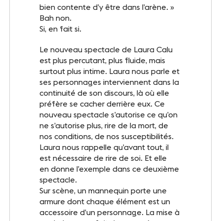
INFOS PRATIQUES
bien contente d’y être dans l’arène. »
Bah non.
Accès
Si, en fait si.
Accessibilité PMR
Le nouveau spectacle de Laura Calu
est plus percutant, plus fluide, mais
Restauration et hébergement
surtout plus intime. Laura nous parle et
ses personnages interviennent dans la
Sécurité et protocole sanitaire
continuité de son discours, là où elle
préfère se cacher derrière eux. Ce
Objets perdus et trouvés
nouveau spectacle s’autorise ce qu’on
ne s’autorise plus, rire de la mort, de
nos conditions, de nos susceptibilités.
Contact
Laura nous rappelle qu’avant tout, il
est nécessaire de rire de soi. Et elle
en donne l’exemple dans ce deuxième
spectacle.
FOLLOW-US
Sur scène, un mannequin porte une
armure dont chaque élément est un
Facebook
LinkedIn
accessoire d’un personnage. La mise à