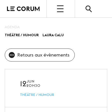
OPEN
AGENDA
THÉÂTRE / HUMOUR
LAURA CALU
ESPACE PRO
Le Corum
Retours aux évènements
Nos espaces
Vos évènements, nos références
Nos services
12
JUN
20H30
Nos offres spéciales
THÉÂTRE / HUMOUR
Notre destination