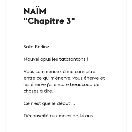
Le Club
NAÏM
"Chapitre 3"
Notre savoir-faire
Un site éco-responsable
Salle Berlioz
Photothèque
Nouvel opus les tatatontons !
Vous commencez à me connaître,
ESPACE GRAND PUBLIC
entre ce qui m’énerve, vous énerve et
Agenda
les énerve j’ai encore beaucoup de
choses à dire.
Billetterie
Ce n’est que le début ...
Actualités
Déconseillé aux moins de 14 ans.