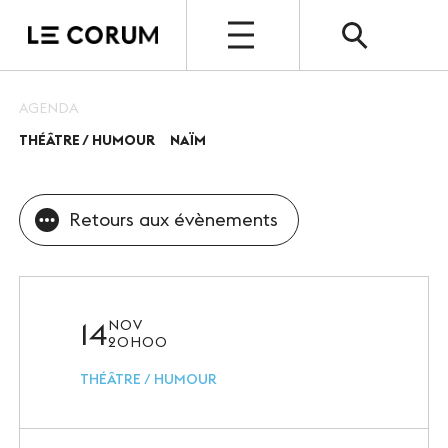
OPEN
AGENDA
THÉÂTRE / HUMOUR
NAÏM
ESPACE PRO
Le Corum
Retours aux évènements
Nos espaces
Vos évènements, nos références
Nos services
14
NOV
20H00
Nos offres spéciales
THÉÂTRE / HUMOUR
Notre destination