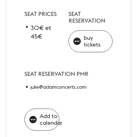
INFOS PRATIQUES
Accès
SEAT PRICES
SEAT
RESERVATION
Accessibilité PMR
30€ et
45€
buy
Restauration et hébergement
tickets
Sécurité et protocole sanitaire
Objets perdus et trouvés
SEAT RESERVATION PMR
Contact
julie@adamconcerts.com
FOLLOW-US
Add to
calendar
Facebook
LinkedIn