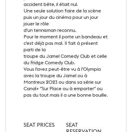
INFOS PRATIQUES
accident bête, il était nul.
Une seule solution faire de la scène
Accès
puis un jour du cinéma pour un jour
jouer le rôle
Accessibilité PMR
d'un tennisman reconnu.
Pour le moment il porte un bandeau et
Restauration et hébergement
c'est déjà pas mal. Il fait à présent
parti de la
Sécurité et protocole sanitaire
troupe du Jamel Comedy Club et celle
du Fridge Comedy Club.
Objets perdus et trouvés
Vous l'avez peut-être vu à l'Olympia
avec la troupe du Jamel ou à
Montreux 2023 ou dans sa série sur
Contact
Canal+ "Sur Place ou à emporter" ou
pas du tout mais il a une bonne bouille.
FOLLOW-US
Facebook
LinkedIn
SEAT PRICES
SEAT
RESERVATION