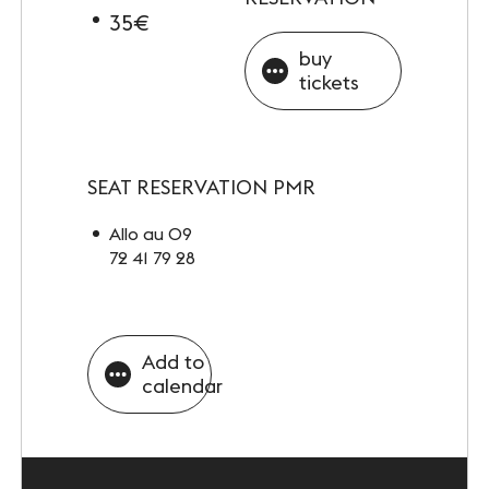
35€
buy
tickets
SEAT RESERVATION PMR
Allo au 09
72 41 79 28
Add to
calendar