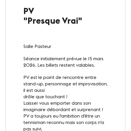
Le Club
PV
"Presque Vrai"
Notre savoir-faire
Un site éco-responsable
Salle Pasteur
Photothèque
Séance initialement prévue le 15 mars
2026. Les billets restent valables.
ESPACE GRAND PUBLIC
PV est le point de rencontre entre
Agenda
stand-up, personnage et improvisation,
il est aussi
Billetterie
drôle que touchant !
Laisser vous emporter dans son
Actualités
imaginaire débordant et surprenant !
PV a toujours eu l'ambition d'être un
tennisman reconnu mais son corps n'a
pas suivi,