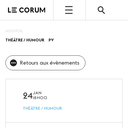
OPEN
AGENDA
THÉÂTRE / HUMOUR
PV
ESPACE PRO
Le Corum
Retours aux évènements
Nos espaces
Vos évènements, nos références
Nos services
24
JAN
18H00
Nos offres spéciales
THÉÂTRE / HUMOUR
Notre destination