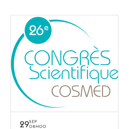
29
SEP
08H00