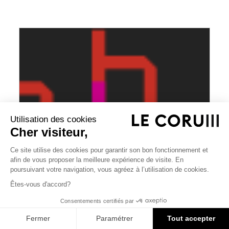
Utilisation des cookies
Cher visiteur,
Ce site utilise des cookies pour garantir son bon fonctionnement et
accessibility
afin de vous proposer la meilleure expérience de visite. En
Augmenter la taille de po
poursuivant votre navigation, vous agréez à l’utilisation de cookies.
Diminuer la taille de poli
Êtes-vous d'accord?
Nuances de gris
To top
Consentements certifiés par
30
02
SEP
OCT
Souligner les liens
Fermer
Paramétrer
Tout accepter
TO