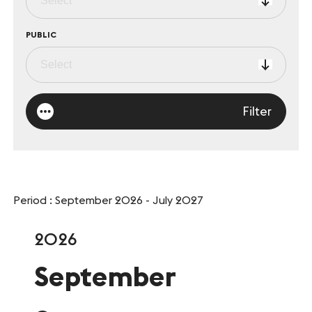
Le Club
PUBLIC
Notre savoir-faire
Un site éco-responsable
Filter
Photothèque
ESPACE GRAND PUBLIC
Agenda
Period : September 2026 - July 2027
Billetterie
2026
Actualités
September