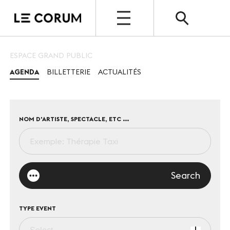
OPEN
ESPACE GRAND PUBLIC
AGENDA
BILLETTERIE
ACTUALITÉS
ESPACE PRO
Le Corum
Nos espaces
NOM D'ARTISTE, SPECTACLE, ETC ...
Vos évènements, nos références
Nos services
Search
Nos offres spéciales
TYPE EVENT
Notre destination