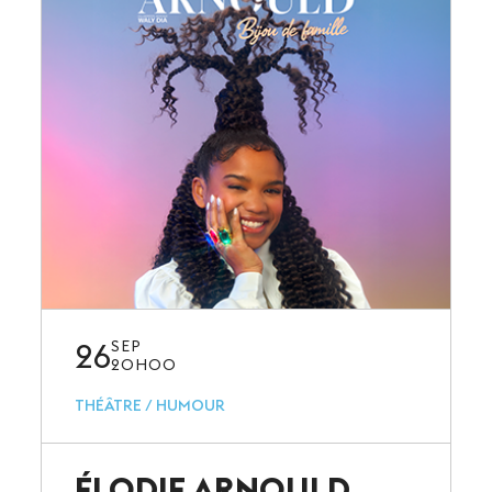
26
SEP
20H00
THÉÂTRE / HUMOUR
ÉLODIE ARNOULD