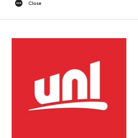
Close
INFOS PRATIQUES
Accès
Accessibilité PMR
Restauration et hébergement
Sécurité et protocole sanitaire
Objets perdus et trouvés
Contact
FOLLOW-US
Facebook
LinkedIn