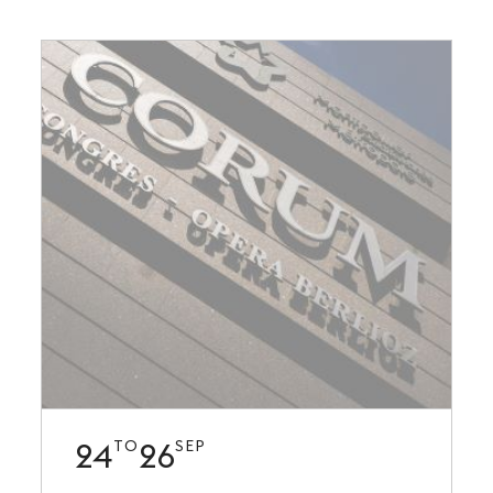
24
26
TO
SEP