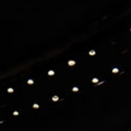
INFOS PRATIQUES
Accès
Accessibilité PMR
Restauration et hébergement
Sécurité et protocole sanitaire
Objets perdus et trouvés
Contact
SUIVEZ-NOUS
Facebook
LinkedIn