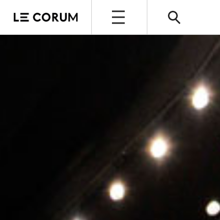
OUVERT
ESPACE PRO
Le Corum
Nos espaces
Vos évènements, nos références
Nos services
Nos offres spéciales
Notre destination