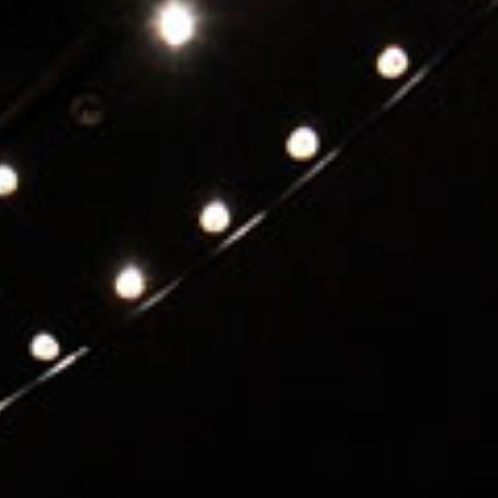
Le Club
Notre savoir-faire
Un site éco-responsable
Photothèque
ESPACE GRAND PUBLIC
Agenda
Billetterie
Actualités