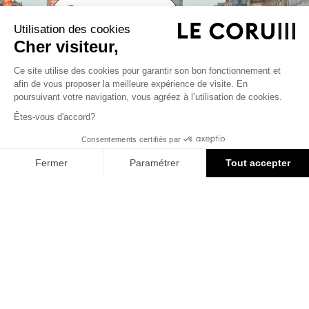
En savoir plus
Utilisation des cookies
Cher visiteur,
Ce site utilise des cookies pour garantir son bon fonctionnement et
accessibility
afin de vous proposer la meilleure expérience de visite. En
Augmenter la taille de po
poursuivant votre navigation, vous agréez à l’utilisation de cookies.
Diminuer la taille de poli
Êtes-vous d'accord?
Nuances de gris
Haut de page
Consentements certifiés par
Souligner les liens
Fermer
Paramétrer
Tout accepter
Plateforme de Gestion du Consentement : Personnalisez vos Options
Actualités
Axeptio consent
Notre plateforme vous permet d'adapter et de gérer vos paramètres de confidentialité, en garant