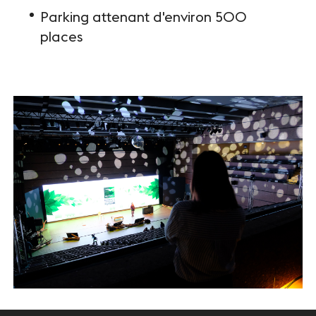
INFOS PRATIQUES
Parking attenant d'environ 500
Accès
places
Accessibilité PMR
Restauration et hébergement
Sécurité et protocole sanitaire
Objets perdus et trouvés
Contact
SUIVEZ-NOUS
Facebook
LinkedIn