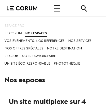
OUVERT
ESPACE PRO
LE CORUM
NOS ESPACES
ESPACE PRO
VOS ÉVÈNEMENTS, NOS RÉFÉRENCES
NOS SERVICES
Le Corum
NOS OFFRES SPÉCIALES
NOTRE DESTINATION
Nos espaces
LE CLUB
NOTRE SAVOIR-FAIRE
UN SITE ÉCO-RESPONSABLE
PHOTOTHÈQUE
Vos évènements, nos références
Nos services
Nos espaces
Nos offres spéciales
Notre destination
Un site multiplexe sur 4