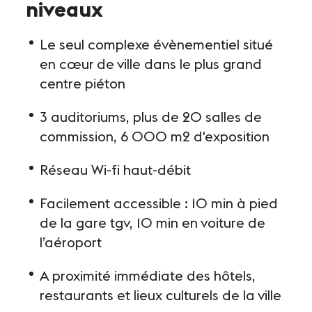
niveaux
Le Club
Le seul complexe évènementiel situé
Notre savoir-faire
en cœur de ville dans le plus grand
Un site éco-responsable
centre piéton
Photothèque
3 auditoriums, plus de 20 salles de
commission, 6 000 m2 d'exposition
Réseau Wi-fi haut-débit
ESPACE GRAND PUBLIC
Agenda
Facilement accessible : 10 min à pied
de la gare tgv, 10 min en voiture de
Billetterie
l’aéroport
Actualités
A proximité immédiate des hôtels,
restaurants et lieux culturels de la ville