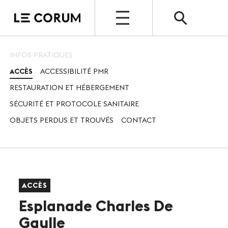
OUVERT
INFOS PRATIQUES
ACCÈS
ACCESSIBILITÉ PMR
ESPACE PRO
RESTAURATION ET HÉBERGEMENT
Le Corum
SÉCURITÉ ET PROTOCOLE SANITAIRE
Nos espaces
OBJETS PERDUS ET TROUVÉS
CONTACT
Vos évènements, nos références
Nos services
ACCÈS
Nos offres spéciales
Esplanade Charles De
Notre destination
Gaulle