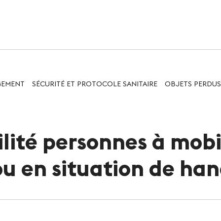
VERT
GEMENT
SÉCURITÉ ET PROTOCOLE SANITAIRE
OBJETS PERDUS
 GRAND PUBLIC
INFOS PRATIQUES
da
Accès
terie
Accessibilité PMR
ilité personnes à mobi
lités
Restauration et 
ou en situation de ha
Sécurité et proto
sanitaire
Objets perdus et 