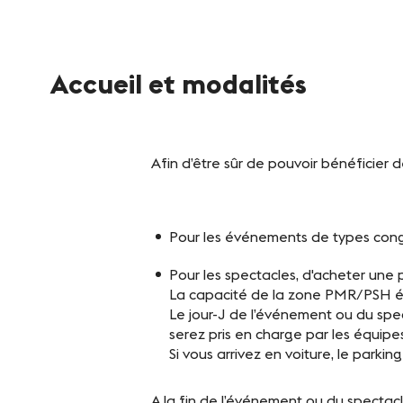
Notre destination
Le Club
Accueil et modalités
Notre savoir-faire
Un site éco-responsable
Afin d’être sûr de pouvoir bénéficier d
Photothèque
Pour les événements de types congrè
Pour les spectacles, d'acheter une
La capacité de la zone PMR/PSH ét
Le jour-J de l’événement ou du spec
serez pris en charge par les équipe
Si vous arrivez en voiture, le par
A la fin de l’événement ou du spectac