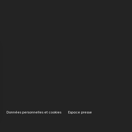
Données personnelles et cookies
Espace presse
rantissant la conformité avec les réglementations. Personnalisez vos préférences pour contrôler 