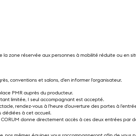
Contact
e la zone réservée aux personnes à mobilité réduite ou en situ
s, conventions et salons, d’en informer l’organisateur.
 place PMR auprès du producteur.
ant limitée, 1 seul accompagnant est accepté.
tacle, rendez-vous à l’heure d’ouverture des portes à l’entré
s dédiées à cet accueil.
king CORUM donne directement accès à ces deux entrées par d
le, nos mêmes équipes vous raccompagneront afin de vous per