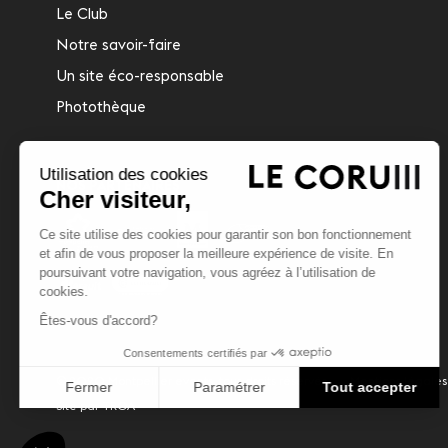
Le Club
Notre savoir-faire
Un site éco-responsable
Photothèque
Utilisation des cookies
NOS PARTENAIRES
Cher visiteur,
Ce site utilise des cookies pour garantir son bon fonctionnement
et afin de vous proposer la meilleure expérience de visite. En
poursuivant votre navigation, vous agréez à l’utilisation de
cookies.
Êtes-vous d'accord?
Consentements certifiés par
© 2020 Montpellier events, tous droits réservés
Mentions légales
Fermer
Paramétrer
Tout accepter
Site par
TROA
Plateforme de Gestion du Consentement : Personnalisez vos Options
Axeptio consent
Notre plateforme vous permet d'adapter et de gérer vos paramètres de confidentialité, en ga