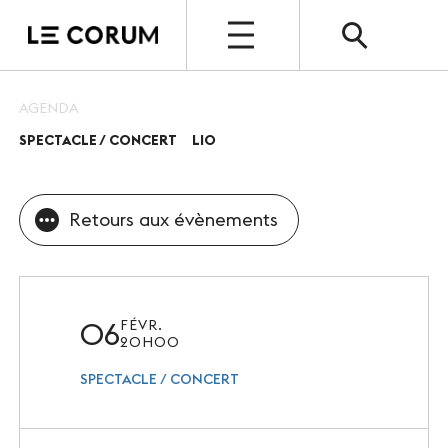
OUVERT
AGENDA
SPECTACLE / CONCERT
LIO
ESPACE PRO
Le Corum
Retours aux évènements
Nos espaces
Vos évènements, nos références
Nos services
06
FÉVR.
20H00
Nos offres spéciales
SPECTACLE / CONCERT
Notre destination