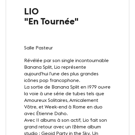
Le Club
LIO
"En Tournée"
Notre savoir-faire
Un site éco-responsable
Salle Pasteur
Photothèque
Révélée par son single incontournable
Banana Split, Lio représente
aujourd’hui l’une des plus grandes
ESPACE GRAND PUBLIC
icônes pop francophone.
Agenda
La sortie de Banana Split en 1979 ouvre
la voie à une série de tubes tels que
Billetterie
Amoureux Solitaires, Amicalement
Vôtre, et Week-end à Rome en duo
Actualités
avec Étienne Daho.
Avec 11 albums à son actif, Lio fait son
grand retour avec un 12ème album
studio : Geoid Party in the Sky. Un