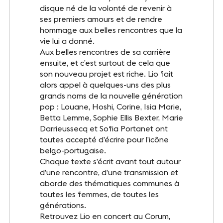
INFOS PRATIQUES
disque né de la volonté de revenir à
ses premiers amours et de rendre
Accès
hommage aux belles rencontres que la
vie lui a donné.
Accessibilité PMR
Aux belles rencontres de sa carrière
ensuite, et c’est surtout de cela que
Restauration et hébergement
son nouveau projet est riche. Lio fait
alors appel à quelques-uns des plus
Sécurité et protocole sanitaire
grands noms de la nouvelle génération
pop : Louane, Hoshi, Corine, Isia Marie,
Objets perdus et trouvés
Betta Lemme, Sophie Ellis Bexter, Marie
Darrieussecq et Sofia Portanet ont
Contact
toutes accepté d’écrire pour l’icône
belgo-portugaise.
Chaque texte s’écrit avant tout autour
d’une rencontre, d’une transmission et
SUIVEZ-NOUS
aborde des thématiques communes à
toutes les femmes, de toutes les
Facebook
générations.
LinkedIn
Retrouvez Lio en concert au Corum,