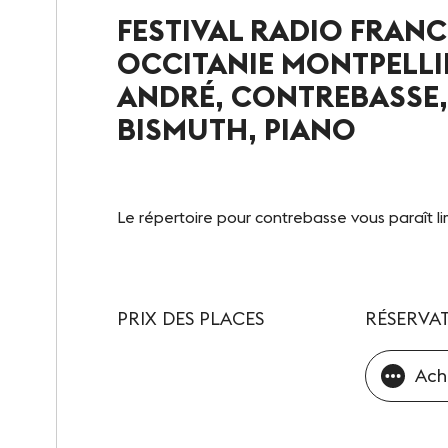
FESTIVAL RADIO FRANC
Notre destination
OCCITANIE MONTPELLI
Le Club
ANDRÉ, CONTREBASSE,
BISMUTH, PIANO
Notre savoir-faire
Un site éco-responsable
Le répertoire pour contrebasse vous paraît lim
Photothèque
PRIX DES PLACES
RÉSERVAT
Ach