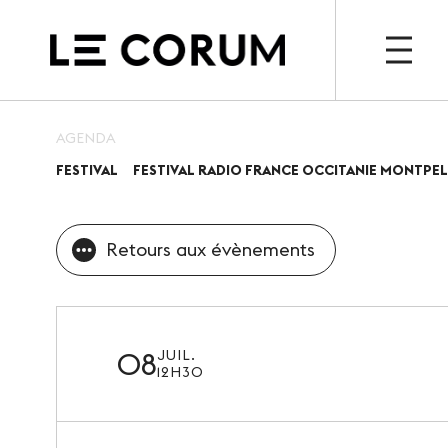
OU
AGENDA
FESTIVAL
FESTIVAL RADIO FRANCE OCCITANIE MONTPEL
ESPACE PRO
ESPACE
Le Corum
Agen
Retours aux évènements
Nos espaces
Billet
Vos évènements, nos
Actua
références
08
JUIL.
12H30
Nos services
Nos offres spéciales