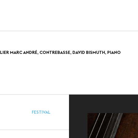
VERT
LIER MARC ANDRÉ, CONTREBASSE, DAVID BISMUTH, PIANO
 GRAND PUBLIC
INFOS PRATIQUES
da
Accès
terie
Accessibilité PMR
lités
Restauration et 
Sécurité et proto
FESTIVAL
sanitaire
Objets perdus et 