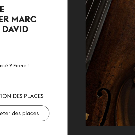
E
Contact
ER MARC
 DAVID
ité ? Erreur !
ION DES PLACES
eter des places