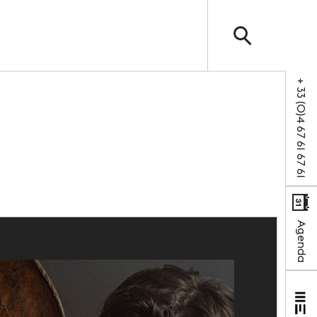
+ 33 (0)4 67 61 67 61
SUIVEZ-NOUS
Facebook
LinkedIn
hébergement
Agenda
cole
trouvés