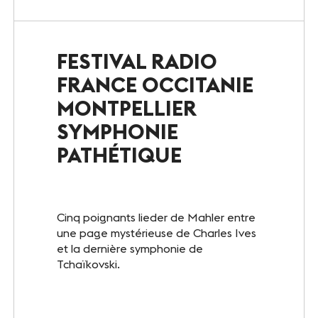
Le Club
Notre savoir-faire
FESTIVAL RADIO
FRANCE OCCITANIE
Un site éco-responsable
MONTPELLIER
Photothèque
SYMPHONIE
PATHÉTIQUE
ESPACE GRAND PUBLIC
Agenda
Cinq poignants lieder de Mahler entre
Billetterie
une page mystérieuse de Charles Ives
et la dernière symphonie de
Tchaïkovski.
Actualités