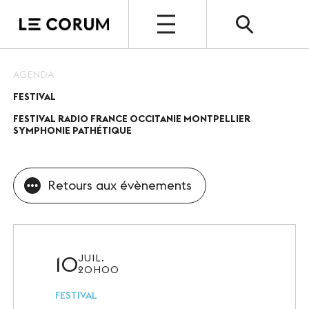
OUVERT
AGENDA
FESTIVAL
ESPACE PRO
FESTIVAL RADIO FRANCE OCCITANIE MONTPELLIER
Le Corum
SYMPHONIE PATHÉTIQUE
Nos espaces
Retours aux évènements
Vos évènements, nos références
Nos services
Nos offres spéciales
10
JUIL.
20H00
Notre destination
FESTIVAL