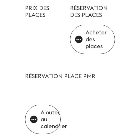
INFOS PRATIQUES
PRIX DES
RÉSERVATION
Accès
PLACES
DES PLACES
Accessibilité PMR
Acheter
des
Restauration et hébergement
places
Sécurité et protocole sanitaire
Objets perdus et trouvés
RÉSERVATION PLACE PMR
Contact
Ajouter
SUIVEZ-NOUS
au
calendrier
Facebook
LinkedIn