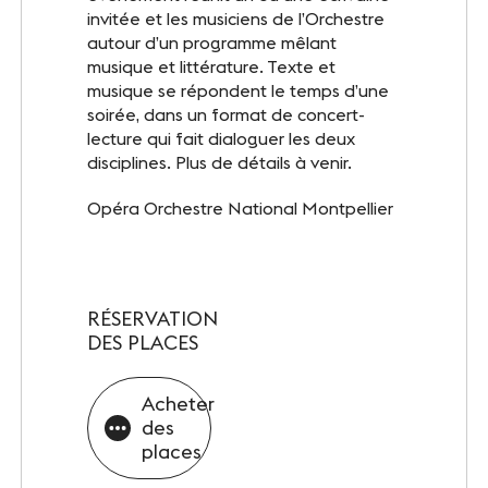
INFOS PRATIQUES
invitée et les musiciens de l’Orchestre
autour d’un programme mêlant
Accès
musique et littérature. Texte et
musique se répondent le temps d’une
Accessibilité PMR
soirée, dans un format de concert-
lecture qui fait dialoguer les deux
Restauration et hébergement
disciplines. Plus de détails à venir.
Sécurité et protocole sanitaire
Opéra Orchestre National Montpellier
Objets perdus et trouvés
Contact
RÉSERVATION
DES PLACES
SUIVEZ-NOUS
Acheter
des
Facebook
LinkedIn
places