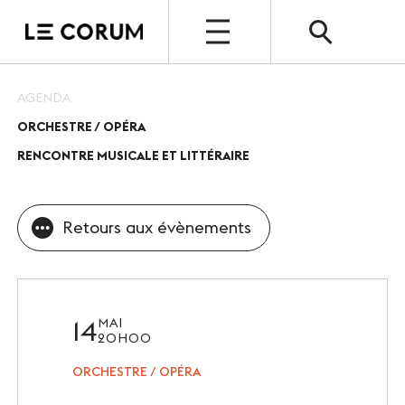
OUVERT
AGENDA
ORCHESTRE / OPÉRA
ESPACE PRO
RENCONTRE MUSICALE ET LITTÉRAIRE
Le Corum
Nos espaces
Retours aux évènements
Vos évènements, nos références
Nos services
14
MAI
Nos offres spéciales
20H00
ORCHESTRE / OPÉRA
Notre destination