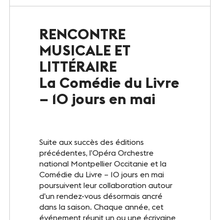
Le Club
RENCONTRE
Notre savoir-faire
MUSICALE ET
Un site éco-responsable
LITTÉRAIRE
La Comédie du Livre
Photothèque
– 10 jours en mai
ESPACE GRAND PUBLIC
Agenda
Suite aux succès des éditions
précédentes, l’Opéra Orchestre
Billetterie
national Montpellier Occitanie et la
Comédie du Livre – 10 jours en mai
Actualités
poursuivent leur collaboration autour
d’un rendez-vous désormais ancré
dans la saison. Chaque année, cet
événement réunit un ou une écrivaine