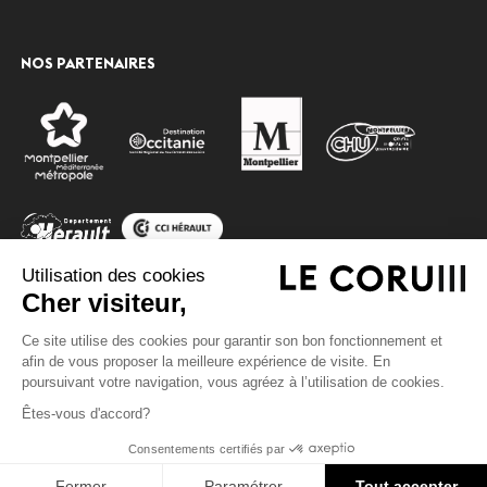
NOS PARTENAIRES
Utilisation des cookies
Cher visiteur,
Ce site utilise des cookies pour garantir son bon fonctionnement et
© 2020 Montpellier events, tous droits réservés
accessibility
afin de vous proposer la meilleure expérience de visite. En
Augmenter la taille de po
Mentions légales
Données personnelles et cookies
poursuivant votre navigation, vous agréez à l’utilisation de cookies.
Espace presse
Site par
TROA
Diminuer la taille de poli
Êtes-vous d'accord?
Nuances de gris
Haut de page
Consentements certifiés par
Souligner les liens
Fermer
Paramétrer
Tout accepter