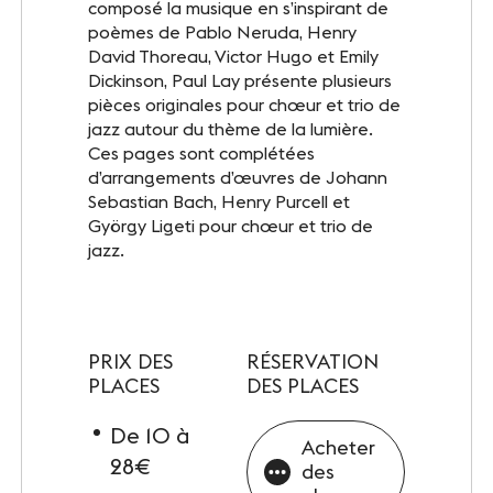
composé la musique en s’inspirant de
INFOS PRATIQUES
poèmes de Pablo Neruda, Henry
Accès
David Thoreau, Victor Hugo et Emily
Dickinson, Paul Lay présente plusieurs
Accessibilité PMR
pièces originales pour chœur et trio de
jazz autour du thème de la lumière.
Restauration et hébergement
Ces pages sont complétées
d’arrangements d’œuvres de Johann
Sebastian Bach, Henry Purcell et
Sécurité et protocole sanitaire
György Ligeti pour chœur et trio de
jazz.
Objets perdus et trouvés
Contact
PRIX DES
RÉSERVATION
PLACES
DES PLACES
SUIVEZ-NOUS
De 10 à
Acheter
Facebook
LinkedIn
28€
des