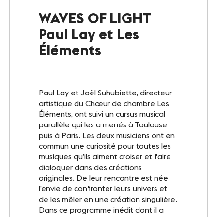
Le Club
WAVES OF LIGHT
Paul Lay et Les
Notre savoir-faire
Éléments
Un site éco-responsable
Photothèque
Paul Lay et Joël Suhubiette, directeur
artistique du Chœur de chambre Les
Éléments, ont suivi un cursus musical
ESPACE GRAND PUBLIC
parallèle qui les a menés à Toulouse
Agenda
puis à Paris. Les deux musiciens ont en
commun une curiosité pour toutes les
musiques qu’ils aiment croiser et faire
Billetterie
dialoguer dans des créations
originales. De leur rencontre est née
Actualités
l’envie de confronter leurs univers et
de les mêler en une création singulière.
Dans ce programme inédit dont il a