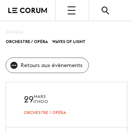
OUVERT
AGENDA
ORCHESTRE / OPÉRA
WAVES OF LIGHT
ESPACE PRO
Le Corum
Retours aux évènements
Nos espaces
Vos évènements, nos références
Nos services
29
MARS
17H00
Nos offres spéciales
ORCHESTRE / OPÉRA
Notre destination