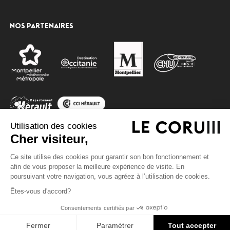
NOS PARTENAIRES
Utilisation des cookies
Cher visiteur,
Ce site utilise des cookies pour garantir son bon fonctionnement et
© 2020 Montpellier events, tous droits réservés
accessibility
afin de vous proposer la meilleure expérience de visite. En
Augmenter la taille de po
Mentions légales
Données personnelles et cookies
poursuivant votre navigation, vous agréez à l’utilisation de cookies.
Espace presse
Site par
TROA
Diminuer la taille de poli
Êtes-vous d'accord?
Nuances de gris
Haut de page
Consentements certifiés par
Souligner les liens
Fermer
Paramétrer
Tout accepter