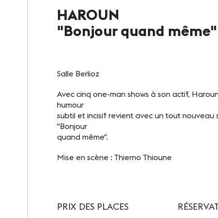
HAROUN
Notre destination
"Bonjour quand même"
Le Club
Notre savoir-faire
Salle Berlioz
Un site éco-responsable
Avec cinq one-man shows à son actif, Harou
humour
Photothèque
subtil et incisif revient avec un tout nouve
"Bonjour
quand même".
Mise en scène : Thierno Thioune
PRIX DES PLACES
RÉSERVAT