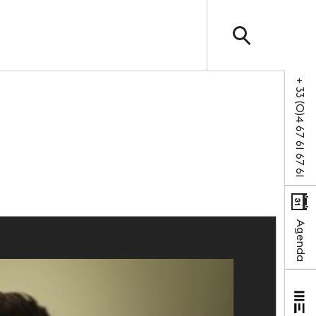
+ 33 (0)4 67 61 67 61
SUIVEZ-NOUS
Facebook
LinkedIn
hébergement
Agenda
cole
trouvés