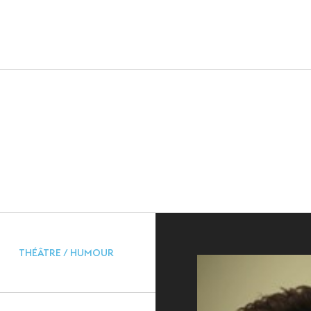
VERT
 GRAND PUBLIC
INFOS PRATIQUES
da
Accès
terie
Accessibilité PMR
lités
Restauration et 
Sécurité et proto
THÉÂTRE / HUMOUR
sanitaire
Objets perdus et 