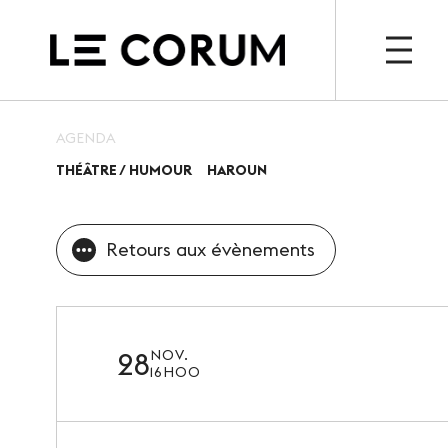
OU
AGENDA
THÉÂTRE / HUMOUR
HAROUN
ESPACE PRO
ESPACE
Le Corum
Agen
Retours aux évènements
Nos espaces
Billet
Vos évènements, nos
Actua
références
28
NOV.
16H00
Nos services
Nos offres spéciales